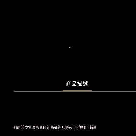
商品描述
#關兼次#瑞雲#套組#超經典系列#強勢回歸#