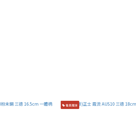
有色大馬士革 三德 18cm 黑色
佑成｜ZDP189 三德 19.5cm 碳
arta（電木）柄
NT$9,800
T$10,800
會員獨享